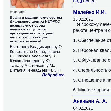
подробнее
Малейко И.И.
26.05.2020
Врачи и медицинские сестры
15.02.2021
Диализного центра НЕФРОС
Я прохожу лечен
поздравляют своих
пациентов с успешно
работе центра и с
проведенной операцией
аллотрансплантации
1. Обеспечение о
донорской почки!
Екатерину Владимировну О.,
2. Персонал ква
Константина Геннадьевича
Б., Олесю Валерьевну З.,
3. Облуживание о
Юлию Леонидовну Ю.,
Тамару Анатольевну М.,
4. Стерильность 
Виталия Геннадьевича К.,...
Подробнее
5. Отношение к п
6. Мне все нравит
Ананьян А. А.
04.02.2021