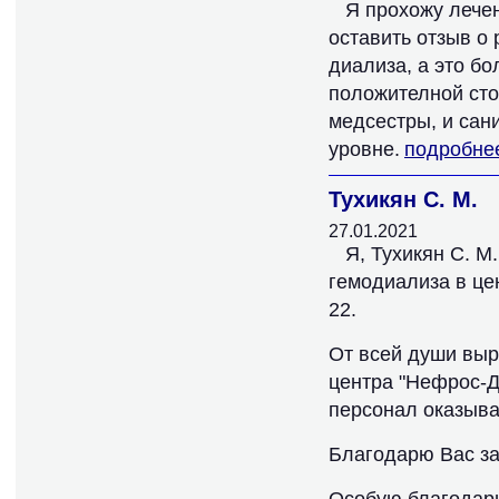
Я прохожу лече
оставить отзыв о
диализа, а это бо
положителной сто
медсестры, и сан
уровне.
подробне
Тухикян С. М.
27.01.2021
Я, Тухикян С. М
гемодиализа в цен
22.
От всей души выр
центра "Нефрос-Д
персонал оказыв
Благодарю Вас за