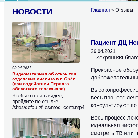
НОВОСТИ
Главная
» Отзывы
Страницы
Пациент ДЦ Не
26.04.2021
Искрянняя благ
09.04.2021
Прекрасное обору
Видеоматериал об открытии
доброжелательны
отделения диализа в г. Орёл
(при содействии Первого
областного телеканала)
Высокопрофессио
Чтобы открыть видео,
весь процесс леч
пройдите по ссылке:
консультируют по
/sites/default/files/med_centr.mp4
Весь процесс леч
Идеальная чистот
смотреть ТВ или п