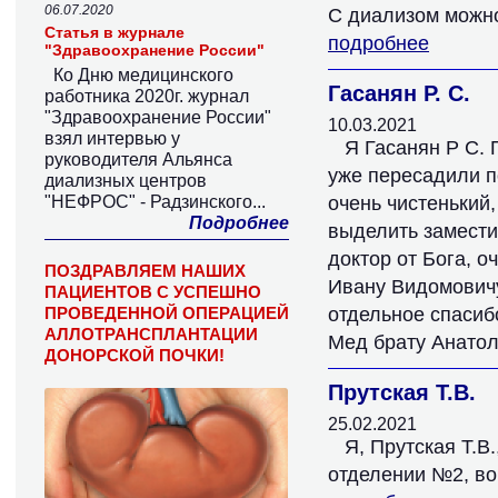
06.07.2020
С диализом можно
Статья в журнале
подробнее
"Здравоохранение России"
Ко Дню медицинского
Гасанян Р. С.
работника 2020г. журнал
"Здравоохранение России"
10.03.2021
взял интервью у
Я Гасанян Р С.
руководителя Альянса
уже пересадили п
диализных центров
"НЕФРОС" - Радзинского...
очень чистенький
Подробнее
выделить замести
доктор от Бога, 
ПОЗДРАВЛЯЕМ НАШИХ
Ивану Видомовичу
ПАЦИЕНТОВ С УСПЕШНО
ПРОВЕДЕННОЙ ОПЕРАЦИЕЙ
отдельное спасибо
АЛЛОТРАНСПЛАНТАЦИИ
Мед брату Анатол
ДОНОРСКОЙ ПОЧКИ!
Прутская Т.В.
25.02.2021
Я, Прутская Т.В
отделении №2, во 