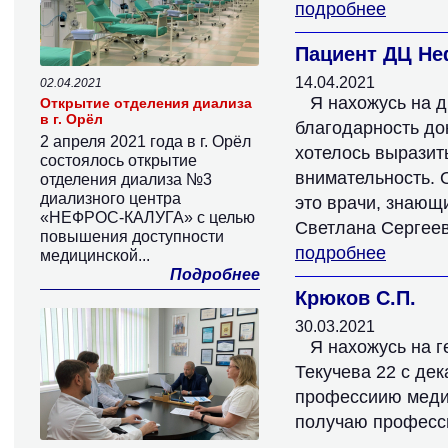
подробнее
Пациент ДЦ Не
14.04.2021
02.04.2021
Я нахожусь на д
Открытие отделения диализа
в г. Орёл
благодарность док
2 апреля 2021 года в г. Орёл
хотелось выразит
состоялось открытие
внимательность. 
отделения диализа №3
диализного центра
это врачи, знающи
«НЕФРОС-КАЛУГА» с целью
Светлана Сергеев
повышения доступности
подробнее
медицинской...
Подробнее
Крюков С.П.
30.03.2021
Я нахожусь на г
Текучева 22 с де
профессиию медиц
получаю професс