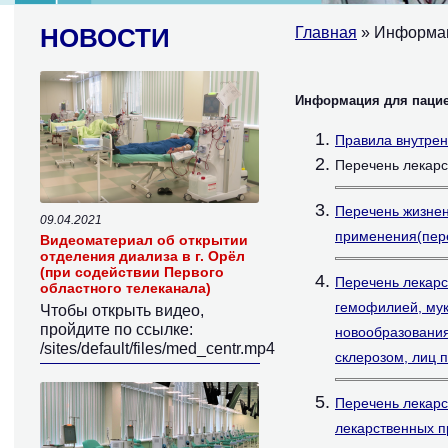
НОВОСТИ
Главная
» Информа
Информация для пацие
Правила внутрен
Перечень лекарс
Перечень жизнен
09.04.2021
применения(пере
Видеоматериал об открытии
отделения диализа в г. Орёл
(при содействии Первого
Перечень лекарс
областного телеканала)
гемофилией, му
Чтобы открыть видео,
пройдите по ссылке:
новообразования
/sites/default/files/med_centr.mp4
склерозом, лиц п
Перечень лекарс
лекарственных п