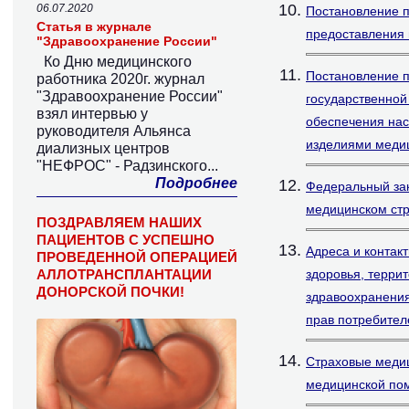
06.07.2020
Постановление п
Статья в журнале
предоставления 
"Здравоохранение России"
Ко Дню медицинского
Постановление п
работника 2020г. журнал
"Здравоохранение России"
государственной
взял интервью у
обеспечения нас
руководителя Альянса
изделиями медиц
диализных центров
"НЕФРОС" - Радзинского...
Подробнее
Федеральный зак
медицинском стр
ПОЗДРАВЛЯЕМ НАШИХ
ПАЦИЕНТОВ С УСПЕШНО
Адреса и контак
ПРОВЕДЕННОЙ ОПЕРАЦИЕЙ
АЛЛОТРАНСПЛАНТАЦИИ
здоровья, терри
ДОНОРСКОЙ ПОЧКИ!
здравоохранения
прав потребител
Страховые медиц
медицинской по