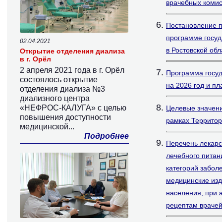
врачебных комис
Постановление п
программе госуд
02.04.2021
в Ростовской обл
Открытие отделения диализа
в г. Орёл
2 апреля 2021 года в г. Орёл
Программа госуд
состоялось открытие
на 2026 год и пл
отделения диализа №3
диализного центра
«НЕФРОС-КАЛУГА» с целью
Целевые значени
повышения доступности
рамках Территор
медицинской...
Подробнее
Перечень лекарс
лечебного питан
категорий забол
медицинские изд
населения, при 
рецептам врачей