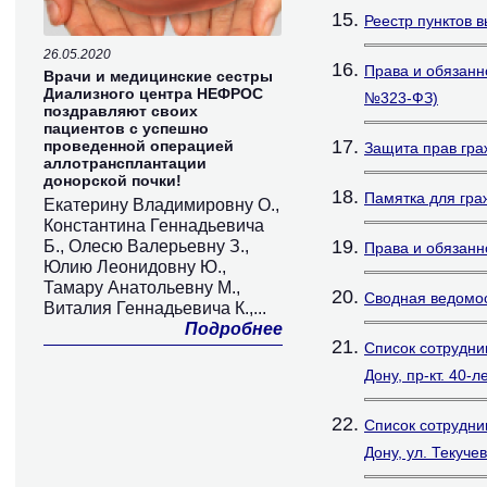
Реестр пунктов 
26.05.2020
Права и обязанн
Врачи и медицинские сестры
Диализного центра НЕФРОС
№323-ФЗ)
поздравляют своих
пациентов с успешно
проведенной операцией
Защита прав гр
аллотрансплантации
донорской почки!
Памятка для гра
Екатерину Владимировну О.,
Константина Геннадьевича
Б., Олесю Валерьевну З.,
Права и обязанн
Юлию Леонидовну Ю.,
Тамару Анатольевну М.,
Сводная ведомос
Виталия Геннадьевича К.,...
Подробнее
Список сотрудни
Дону, пр-кт. 40-
Список сотрудни
Дону, ул. Текучев