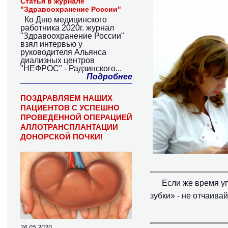
Статья в журнале
"Здравоохранение России"
Ко Дню медицинского
работника 2020г. журнал
"Здравоохранение России"
взял интервью у
руководителя Альянса
диализных центров
"НЕФРОС" - Радзинского...
Подробнее
ПОЗДРАВЛЯЕМ НАШИХ
ПАЦИЕНТОВ С УСПЕШНО
ПРОВЕДЕННОЙ ОПЕРАЦИЕЙ
АЛЛОТРАНСПЛАНТАЦИИ
ДОНОРСКОЙ ПОЧКИ!
Если же время у
зубки» - не отчаива
26.05.2020