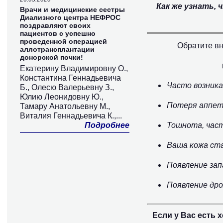
Как же узнать,
Врачи и медицинские сестры
Диализного центра НЕФРОС
поздравляют своих
пациентов с успешно
проведенной операцией
Обратите в
аллотрансплантации
донорской почки!
Екатерину Владимировну О.,
Константина Геннадьевича
Часто возника
Б., Олесю Валерьевну З.,
Юлию Леонидовну Ю.,
Потеря аппет
Тамару Анатольевну М.,
Виталия Геннадьевича К.,...
Подробнее
Тошнота, част
Ваша кожа ст
Появление зап
Появление дрож
Если у Вас есть 