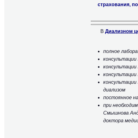
страхования, п
В
Диализном 
полное лабор
консультации
консультации
консультации 
консультации 
диализом
постоянное н
при необходим
Смышнова Анд
доктора медиц