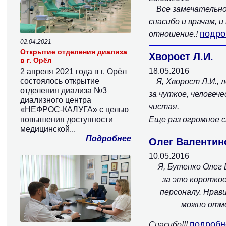
Все замечательно
спасибо и врачам, 
подро
отношение.!
02.04.2021
Открытие отделения диализа
Хворост Л.И.
в г. Орёл
18.05.2016
2 апреля 2021 года в г. Орёл
состоялось открытие
Я, Хворост Л.И.,
отделения диализа №3
за чуткое, человеч
диализного центра
чистая.
«НЕФРОС-КАЛУГА» с целью
повышения доступности
Еще раз огромное с
медицинской...
Подробнее
Олег Валентин
10.05.2016
Я, Бутенко Олег 
за это коротко
персоналу. Нрав
можно отме
подробн
Спасибо!!!