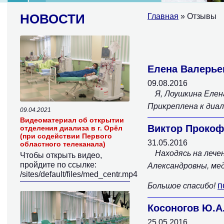
НОВОСТИ
Главная
» Отзывы
Страницы
Елена Валерье
09.08.2016
Я, Лоушкина Елен
Прикреплена к диал
09.04.2021
Видеоматериал об открытии
Виктор Проко
отделения диализа в г. Орёл
(при содействии Первого
31.05.2016
областного телеканала)
Находясь на лече
Чтобы открыть видео,
пройдите по ссылке:
Александровны, ме
/sites/default/files/med_centr.mp4
п
Большое спасибо!
Косоногов Ю.А
25.05.2016