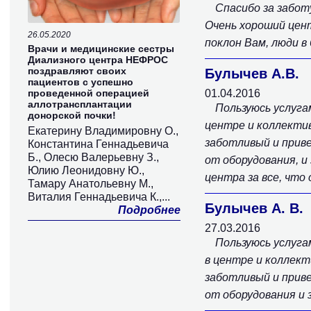
Спасибо за забот
Очень хороший цент
26.05.2020
поклон Вам, люди в
Врачи и медицинские сестры
Диализного центра НЕФРОС
поздравляют своих
Булычев А.В.
пациентов с успешно
проведенной операцией
01.04.2016
аллотрансплантации
Пользуюсь услуга
донорской почки!
центре и коллектив
Екатерину Владимировну О.,
заботливый и прив
Константина Геннадьевича
Б., Олесю Валерьевну З.,
от оборудования, и
Юлию Леонидовну Ю.,
центра за все, что
Тамару Анатольевну М.,
Виталия Геннадьевича К.,...
Булычев А. В.
Подробнее
27.03.2016
Пользуюсь услуг
в центре и коллект
заботливый и прив
от оборудования и 