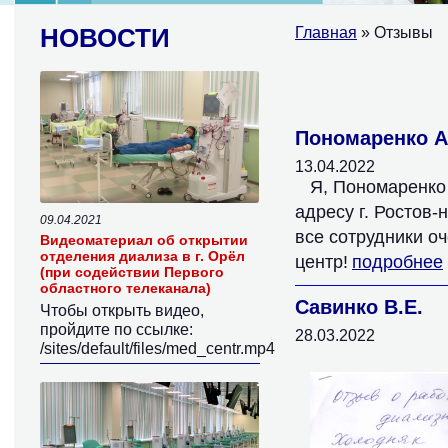
НОВОСТИ
Главная
» Отзывы
Страницы
Пономаренко А
13.04.2022
Я, Пономаренко
адресу г. Ростов-
09.04.2021
все сотрудники оч
Видеоматериал об открытии
отделения диализа в г. Орёл
центр!
подробнее
(при содействии Первого
областного телеканала)
Савинко В.Е.
Чтобы открыть видео,
пройдите по ссылке:
28.03.2022
/sites/default/files/med_centr.mp4