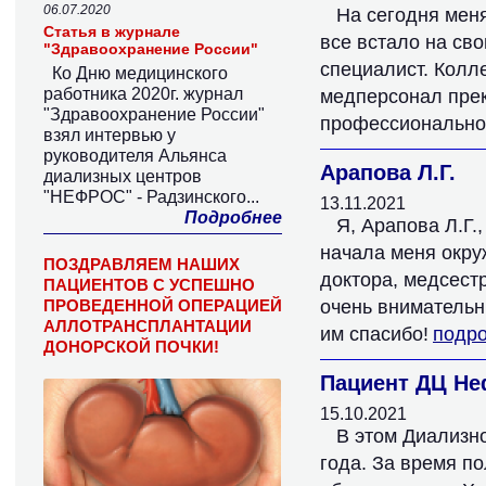
06.07.2020
На сегодня мен
Статья в журнале
все встало на св
"Здравоохранение России"
специалист. Колл
Ко Дню медицинского
работника 2020г. журнал
медперсонал прек
"Здравоохранение России"
профессионально
взял интервью у
руководителя Альянса
Арапова Л.Г.
диализных центров
"НЕФРОС" - Радзинского...
13.11.2021
Подробнее
Я, Арапова Л.Г.
начала меня окру
ПОЗДРАВЛЯЕМ НАШИХ
доктора, медсест
ПАЦИЕНТОВ С УСПЕШНО
ПРОВЕДЕННОЙ ОПЕРАЦИЕЙ
очень внимательн
АЛЛОТРАНСПЛАНТАЦИИ
им спасибо!
подр
ДОНОРСКОЙ ПОЧКИ!
Пациент ДЦ Не
15.10.2021
В этом Диализн
года. За время п