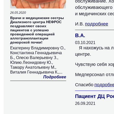
обслуживание. Хо
обслуживающего п
26.05.2020
и медичинских сес
Врачи и медицинские сестры
Диализного центра НЕФРОС
И.В.
подробнее
поздравляют своих
пациентов с успешно
проведенной операцией
В.А.
аллотрансплантации
донорской почки!
03.10.2021
Я нахожусь на 
Екатерину Владимировну О.,
Константина Геннадьевича
центре.
Б., Олесю Валерьевну З.,
Юлию Леонидовну Ю.,
Чувствую себя хо
Тамару Анатольевну М.,
Виталия Геннадьевича К.,...
Медперсонал отл
Подробнее
Спасибо
подробн
Пациент ДЦ Ро
26.09.2021