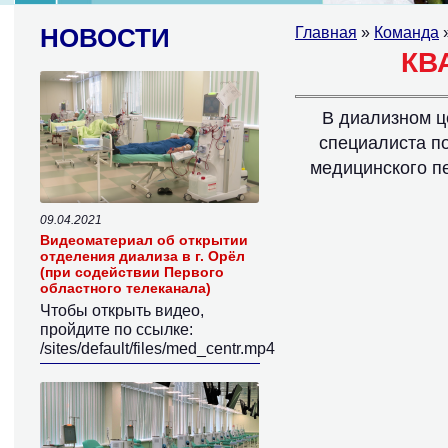
НОВОСТИ
Главная
»
Команда
»
КВ
В диализном 
специалиста п
медицинского п
09.04.2021
Видеоматериал об открытии
отделения диализа в г. Орёл
(при содействии Первого
областного телеканала)
Чтобы открыть видео,
пройдите по ссылке:
/sites/default/files/med_centr.mp4