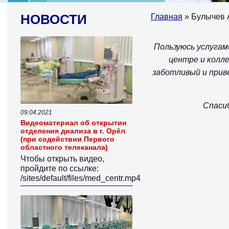
НОВОСТИ
Главная
» Булычев А
Пользуюсь услуга
центре и колл
заботливый и прив
Спасиб
09.04.2021
Видеоматериал об открытии
отделения диализа в г. Орёл
(при содействии Первого
областного телеканала)
Чтобы открыть видео,
пройдите по ссылке:
/sites/default/files/med_centr.mp4