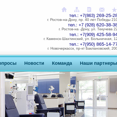
На главную
Карта сайта
Распечатат
Напи
269-25-2
тел.: +7(863)
г. Ростов-на-Дону, пр. 40 лет Победы 21
620-38-3
тел.: +7 (928)
г. Ростов-на -Дону, ул. Текучева 2
425-58-9
тел.: +7(909)
г. Каменск-Шахтинский, ул. Больничная, 1
865-14-7
тел.: +7(950)
г. Новочеркасск, пр-кт Баклановский, 20
опросы
Новости
Команда
Наши партнеры