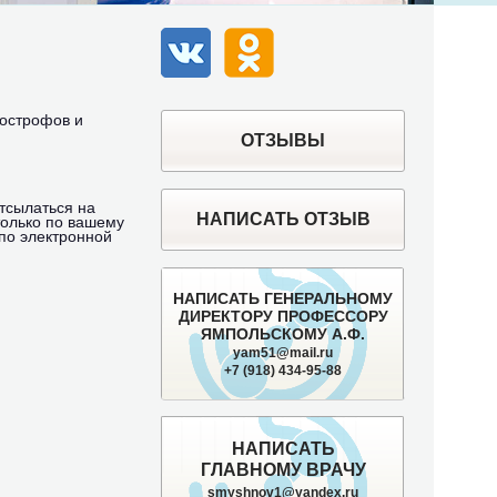
ВК
Одноклассники
построфов и
ОТЗЫВЫ
тсылаться на
НАПИСАТЬ ОТЗЫВ
только по вашему
по электронной
НАПИСАТЬ ГЕНЕРАЛЬНОМУ
ДИРЕКТОРУ ПРОФЕССОРУ
ЯМПОЛЬСКОМУ А.Ф.
yam51@mail.ru
+7 (918) 434-95-88
НАПИСАТЬ
ГЛАВНОМУ ВРАЧУ
smyshnov1@yandex.ru