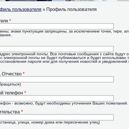
филь пользователя
» Профиль пользователя
 вкладки
теля
*
ны; знаки пунктуации запрещены, за исключением точек, тире, а
вания.
рес электронной почты. Все почтовые сообщения с сайта будут о
ес электронной почты не будет публиковаться и будет использован 
сстановления пароля или для получения новостей и уведомлений 
, Отчество
*
обращаться)
ый телефон
*
лефон - возможно, будут необходимы уточнения Ваших пожеланий.
ительства
*
, станица, улица, номер дома или пересечение улиц)