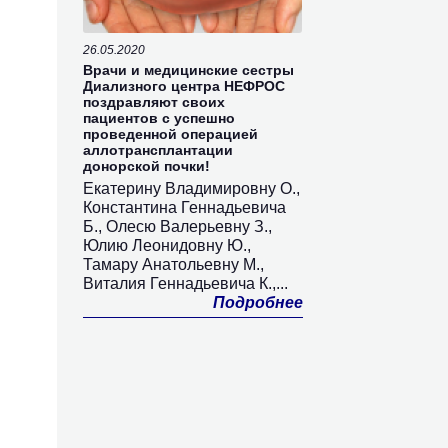
26.05.2020
Врачи и медицинские сестры
Диализного центра НЕФРОС
поздравляют своих
пациентов с успешно
проведенной операцией
аллотрансплантации
донорской почки!
Екатерину Владимировну О.,
Константина Геннадьевича
Б., Олесю Валерьевну З.,
Юлию Леонидовну Ю.,
Тамару Анатольевну М.,
Виталия Геннадьевича К.,...
Подробнее