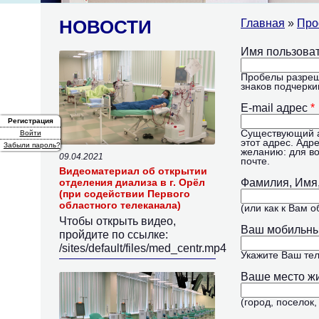
НОВОСТИ
Главная
»
Про
Главные
Имя пользова
Website
Пробелы разреше
знаков подчерки
E-mail адрес
*
Регистрация
(активная вкладка)
Существующий ад
Войти
этот адрес. Адр
Забыли пароль?
желанию: для во
09.04.2021
почте.
Видеоматериал об открытии
отделения диализа в г. Орёл
Фамилия, Имя
(при содействии Первого
E
областного телеканала)
mail
(или как к Вам 
Чтобы открыть видео,
Ваш мобильн
пройдите по ссылке:
/sites/default/files/med_centr.mp4
Укажите Ваш те
Ваше место ж
(город, поселок