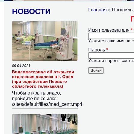
НОВОСТИ
Главная
» Профиль 
Главные вк
Имя пользователя
*
Website
Укажите ваше имя на 
Пароль
*
Укажите пароль, соот
09.04.2021
Видеоматериал об открытии
E
отделения диализа в г. Орёл
mail
(при содействии Первого
областного телеканала)
Чтобы открыть видео,
пройдите по ссылке:
/sites/default/files/med_centr.mp4