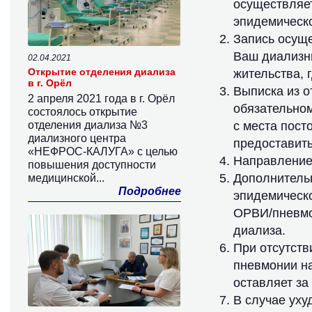
осуществляе
эпидемическо
Запись осущ
Ваш диализны
02.04.2021
Открытие отделения диализа
жительства, 
в г. Орёл
Выписка из о
2 апреля 2021 года в г. Орёл
обязательном
состоялось открытие
отделения диализа №3
с места пост
диализного центра
предоставить
«НЕФРОС-КАЛУГА» с целью
Направление
повышения доступности
Дополнитель
медицинской...
Подробнее
эпидемическо
ОРВИ/пневмо
диализа.
При отсутств
пневмонии н
оставляет за
В случае уху