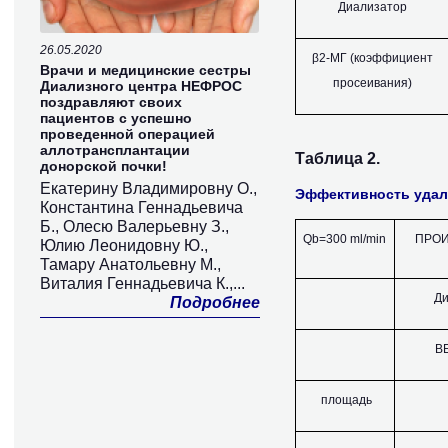
Диализатор
26.05.2020
β
2
-МГ (коэффициент
Врачи и медицинские сестры
просеивания)
Диализного центра НЕФРОС
поздравляют своих
пациентов с успешно
проведенной операцией
аллотрансплантации
Таблица 2.
донорской почки!
Екатерину Владимировну О.,
Эффективность удал
Константина Геннадьевича
Б., Олесю Валерьевну З.,
Qb=300 ml/min
ПРО
Юлию Леонидовну Ю.,
Тамару Анатольевну М.,
Виталия Геннадьевича К.,...
Д
Подробнее
В
площадь