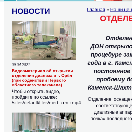
НОВОСТИ
Главная
»
Наши це
ОТДЕЛ
Отделен
ДОН
открыло 
процедуре за
года в г. Кам
09.04.2021
постоянное 
Видеоматериал об открытии
отделения диализа в г. Орёл
проблему д
(при содействии Первого
областного телеканала)
Каменск-Шахти
Чтобы открыть видео,
пройдите по ссылке:
Отделение оснащено
/sites/default/files/med_centr.mp4
соответствующе
диализные аппар
почка» последнего