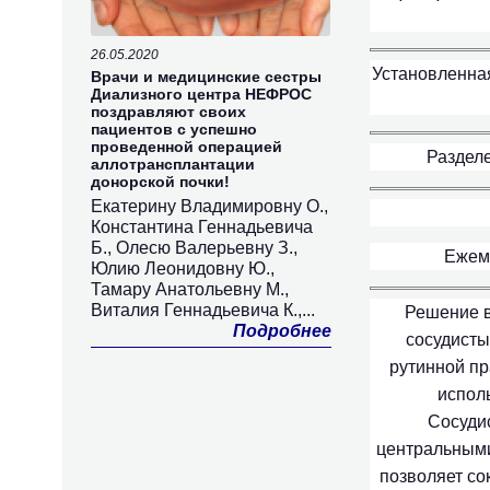
26.05.2020
Установленная
Врачи и медицинские сестры
Диализного центра НЕФРОС
поздравляют своих
пациентов с успешно
проведенной операцией
Раздел
аллотрансплантации
донорской почки!
Екатерину Владимировну О.,
Константина Геннадьевича
Б., Олесю Валерьевну З.,
Ежеме
Юлию Леонидовну Ю.,
Тамару Анатольевну М.,
Виталия Геннадьевича К.,...
Решение в
Подробнее
сосудисты
рутинной пр
испол
Сосуди
центральными
позволяет со