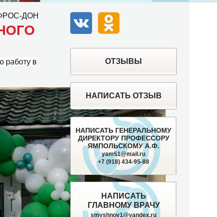
НЕФРОС-ДОН
ВК
Одноклассники
НОГО
ОТЗЫВЫ
ю работу
в
НАПИСАТЬ ОТЗЫВ
НАПИСАТЬ ГЕНЕРАЛЬНОМУ
ДИРЕКТОРУ ПРОФЕССОРУ
ЯМПОЛЬСКОМУ А.Ф.
yam51@mail.ru
+7 (918) 434-95-88
НАПИСАТЬ
ГЛАВНОМУ ВРАЧУ
smyshnov1@yandex.ru