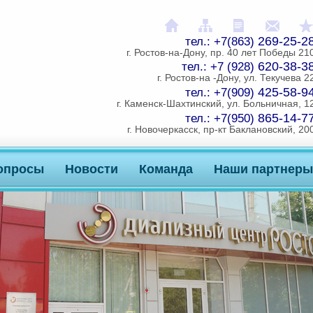
На главную
Карта сайта
Распечатат
Напи
269-25-2
тел.: +7(863)
г. Ростов-на-Дону, пр. 40 лет Победы 21
620-38-3
тел.: +7 (928)
г. Ростов-на -Дону, ул. Текучева 2
425-58-9
тел.: +7(909)
г. Каменск-Шахтинский, ул. Больничная, 1
865-14-7
тел.: +7(950)
г. Новочеркасск, пр-кт Баклановский, 20
опросы
Новости
Команда
Наши партнеры