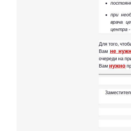
постоян
при нео
врача ц
центра -
Для того, чтоб
не нуж
Вам
очереди на пр
нужно
Вам
пр
Заместител