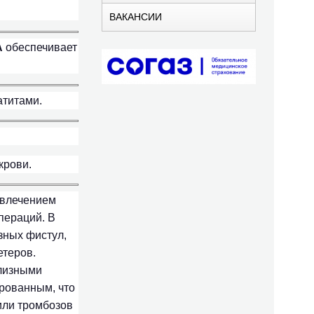
ВАКАНСИИ
A
обеспечивает
атитами.
крови.
ивлечением
пераций. В
зных фистул,
етеров.
лизными
рованным, что
или тромбозов