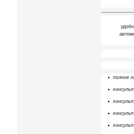
удобн
автом
полное л
консуль
консуль
консульт
консульт