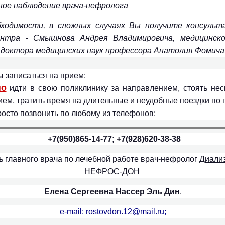
ное наблюдение врача-нефролога
бходимости, в сложных случаях Вы получите консульт
ентра - Смышнова Андрея Владимировича, медицинск
 доктора медицинских наук профессора Анатолия Фомича
ы записаться на прием:
но
идти в свою поликлинику за направлением, стоять нес
ием, тратить время на длительные и неудобные поездки по г
осто позвонить по любому из телефонов:
+7
(950)865-14-77; +7(928)620-38-38
ь главного врача по лечебной работе врач-нефролог
Диализ
НЕФРОС-ДОН
Елена
Сер
геевна Нассер Эль Дин
.
e-mail:
rostovdon.12@mail.ru
;