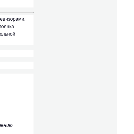
левизорами,
тоянка
тельной
чению