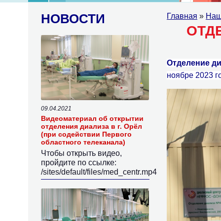
НОВОСТИ
Главная
»
Наш
ОТД
Отделение д
ноябре
2023 г
09.04.2021
Видеоматериал об открытии
отделения диализа в г. Орёл
(при содействии Первого
областного телеканала)
Чтобы открыть видео,
пройдите по ссылке:
/sites/default/files/med_centr.mp4