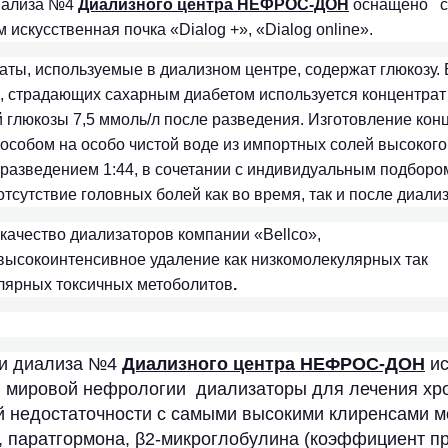
диализа №4
Диализного центра НЕФРОС-ДОН
оснащено с
искусственная почка «Dialog +», «Dialog online».
раты, используемые в диализном центре, содержат глюкозу. 
, страдающих сахарным диабетом используется концентрат
 глюкозы 7,5 ммоль/л после разведения. Изготовление кон
собом на особо чистой воде из импортных солей высокого 
азведением 1:44, в сочетании с индивидуальным подборо
тсутствие головных болей как во время, так и после диализ
качество диализаторов компании «Bellco»,
высокоинтенсивное удаление как низкомолекулярных так
лярных токсичных метоболитов
.
ии диализа №4
Диализного центра НЕФРОС-ДОН
ис
 мировой нефрологии диализаторы для лечения хр
й недостаточности с самыми высокими клиренсами м
 паратгормона, β
2
-микроглобулина (коэффициент п