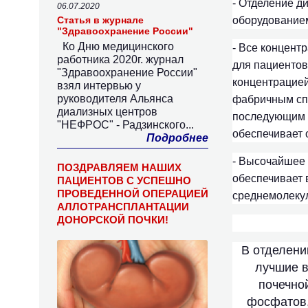
- Отделение 
06.07.2020
Статья в журнале
оборудованием 
"Здравоохранение России"
Ко Дню медицинского
- Все концент
работника 2020г. журнал
для пациентов
"Здравоохранение России"
концентрацией
взял интервью у
руководителя Альянса
фабричным спо
диализных центров
последующим р
"НЕФРОС" - Радзинского...
обеспечивает о
Подробнее
- Высочайшее 
ПОЗДРАВЛЯЕМ НАШИХ
обеспечивает 
ПАЦИЕНТОВ С УСПЕШНО
ПРОВЕДЕННОЙ ОПЕРАЦИЕЙ
среднемолеку
АЛЛОТРАНСПЛАНТАЦИИ
ДОНОРСКОЙ ПОЧКИ!
В отделен
лучшие в
почечно
фосфатов,