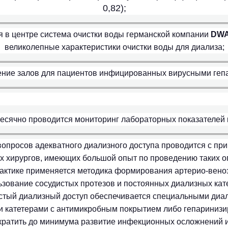
0,82);
 в центре система очистки воды германской компании
DW
великолепные характеристики очистки воды для диализа;
ение залов для пациентов инфицированных вирусными геп
сячно проводится мониторинг лабораторных показателей 
опросов адекватного диализного доступа проводится с пр
х хирургов, имеющих большой опыт по проведению таких о
актике применяется методика формирования артерио-вено
ьзование сосудистых протезов и постоянных диализных кат
стый диализный доступ обеспечивается специальными диа
 катетерами с антимикробным покрытием либо гепаринизи
кратить до минимума развитие инфекционных осложнений 