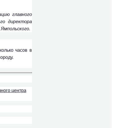
ацию главного
ого директора
 Ямпольского.
колько часов в
ороду.
ного центра