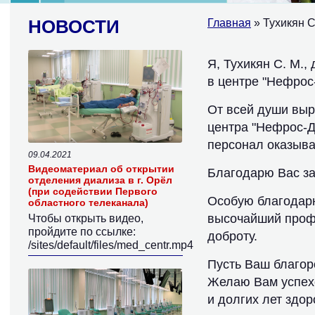
НОВОСТИ
Главная
» Тухикян С
Я, Тухикян С. М.
в центре "Нефрос-
От всей души выр
центра "Нефрос-Д
персонал оказыв
09.04.2021
Видеоматериал об открытии
Благодарю Вас за
отделения диализа в г. Орёл
(при содействии Первого
Особую благодарн
областного телеканала)
высочайший профе
Чтобы открыть видео,
пройдите по ссылке:
доброту.
/sites/default/files/med_centr.mp4
Пусть Ваш благор
Желаю Вам успехо
и долгих лет здор