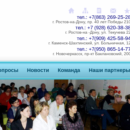
На главную
Карта сайта
Распечатат
Напи
269-25-2
тел.: +7(863)
г. Ростов-на-Дону, пр. 40 лет Победы 21
620-38-3
тел.: +7 (928)
г. Ростов-на -Дону, ул. Текучева 2
425-58-9
тел.: +7(909)
г. Каменск-Шахтинский, ул. Больничная, 1
865-14-7
тел.: +7(950)
г. Новочеркасск, пр-кт Баклановский, 20
опросы
Новости
Команда
Наши партнеры