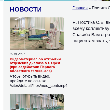
НОВОСТИ
Главная
» Постика С
Я, Постика С.Е. в
всему коллективу
Спасибо Вам огро
пациентам знать, 
09.04.2021
Видеоматериал об открытии
отделения диализа в г. Орёл
(при содействии Первого
областного телеканала)
Чтобы открыть видео,
пройдите по ссылке:
/sites/default/files/med_centr.mp4