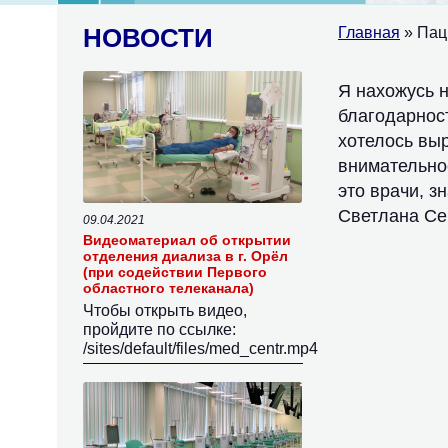
НОВОСТИ
Главная
» Пац
Я нахожусь н
благодарност
хотелось вы
внимательно
это врачи, з
Светлана Сер
09.04.2021
Видеоматериал об открытии
отделения диализа в г. Орёл
(при содействии Первого
областного телеканала)
Чтобы открыть видео,
пройдите по ссылке:
/sites/default/files/med_centr.mp4