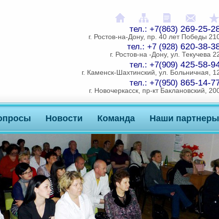
На главную
Карта сайта
Распечатат
Напи
269-25-2
тел.: +7(863)
г. Ростов-на-Дону, пр. 40 лет Победы 21
620-38-3
тел.: +7 (928)
г. Ростов-на -Дону, ул. Текучева 2
425-58-9
тел.: +7(909)
г. Каменск-Шахтинский, ул. Больничная, 1
865-14-7
тел.: +7(950)
г. Новочеркасск, пр-кт Баклановский, 20
опросы
Новости
Команда
Наши партнеры