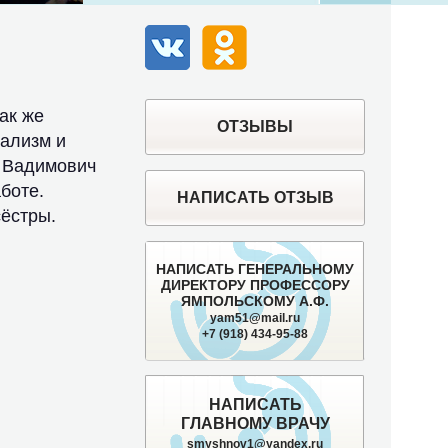
ВК
Одноклассники
ак же
ОТЗЫВЫ
нализм и
н Вадимович
боте.
НАПИСАТЬ ОТЗЫВ
сёстры.
НАПИСАТЬ ГЕНЕРАЛЬНОМУ
ДИРЕКТОРУ ПРОФЕССОРУ
ЯМПОЛЬСКОМУ А.Ф.
yam51@mail.ru
+7 (918) 434-95-88
НАПИСАТЬ
ГЛАВНОМУ ВРАЧУ
smyshnov1@yandex.ru