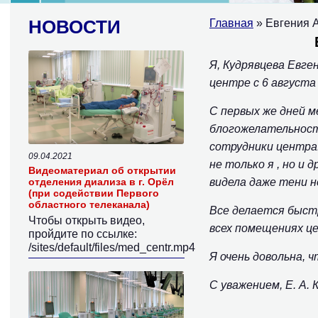
НОВОСТИ
Главная
» Евгения 
Я, Кудрявцева Евге
центре с 6 августа 
С первых же дней 
блогожелательност
сотрудники центра:
09.04.2021
не только я , но и
Видеоматериал об открытии
отделения диализа в г. Орёл
видела даже тени 
(при содействии Первого
областного телеканала)
Все делается быст
Чтобы открыть видео,
всех помещениях ц
пройдите по ссылке:
/sites/default/files/med_centr.mp4
Я очень довольна, 
С уважением, Е. А. 