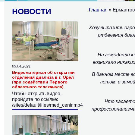
НОВОСТИ
Главная
» Ермантов
Хочу выразить огр
отделения диал
На гемодиализе 
возникало никаки
09.04.2021
Видеоматериал об открытии
В данном месте в
отделения диализа в г. Орёл
летом, и зимо
(при содействии Первого
областного телеканала)
Чтобы открыть видео,
пройдите по ссылке:
Что касается
/sites/default/files/med_centr.mp4
профессионализма