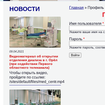
НОВОСТИ
Главная
» Профиль 
Главные вк
Имя пользователя
*
E
mail
Укажите ваше имя на 
Пароль
*
Укажите пароль, соот
09.04.2021
Видеоматериал об открытии
Website
отделения диализа в г. Орёл
(при содействии Первого
областного телеканала)
Чтобы открыть видео,
пройдите по ссылке:
/sites/default/files/med_centr.mp4