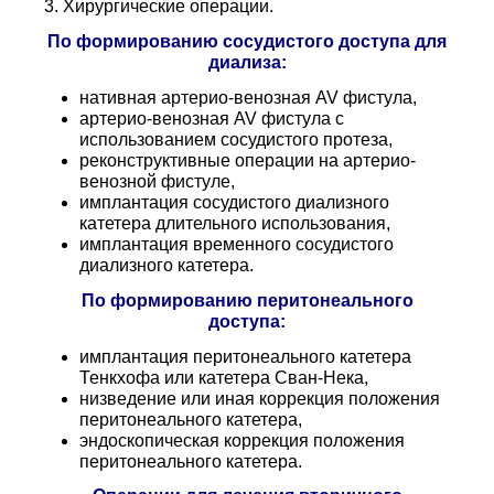
3. Хирургические операции.
По формированию сосудистого доступа для
диализа:
нативная артерио-венозная AV фистула,
артерио-венозная AV фистула с
использованием сосудистого протеза,
реконструктивные операции на артерио-
венозной фистуле,
имплантация сосудистого диализного
катетера длительного использования,
имплантация временного сосудистого
диализного катетера.
По формированию перитонеального
доступа:
имплантация перитонеального катетера
Тенкхофа или катетера Сван-Нека,
низведение или иная коррекция положения
перитонеального катетера,
эндоскопическая коррекция положения
перитонеального катетера.