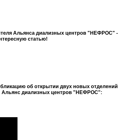
дителя Альянса диализных центров "НЕФРОС" -
нтересную статью!
убликацию об открытии двух новых отделений
х в Альянс диализных центров "НЕФРОС":