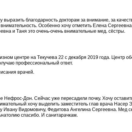
у выразить благодарность докторам за внимание, за качест
 внимательность. Особенно хочу отметить Елена Сергеевна
еевна и Таня это очень-очень внимательные мед. сёстры.
ализном центре на Текучева 22 с декабря 2019 года. Цент
получаю профессиональный ответ.
писания врачей.
е Нефрос-Дон. Сейчас уже пересадили почку. Хочу оставит
имательный хочу выделить заместитель глав врача Насер Эл
у Ивану Видомовичу, Федитова Ангелина Сергеевна. Мед се
 Анатолию спасибо. И санитарачкам.